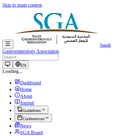
Skip to main content
Saudi
Gastroenterology Association
EN
Loading...
Dashboard
Home
About
Journal
Guidelines
Conferences
News
SGA Board