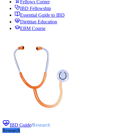
Fellows Corner
IBD Fellowship
Essential Guide to IBD
Dietitian Education
EBM Course
IBD Guide
/
Research
Research