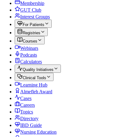
Membership
GUT Club
Interest Groups
For Patients
Registries
Courses
Webinars
Podcasts
Calculators
Quality Initiatives
Clinical Tools
Learning Hub
Almefleh Award
Cases
Careers
Topics
Directory
IBD Guide
Nursing Education