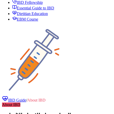
IBD Fellowship
Essential Guide to IBD
Dietitian Education
EBM Course
IBD Guide
/
About IBD
About IBD