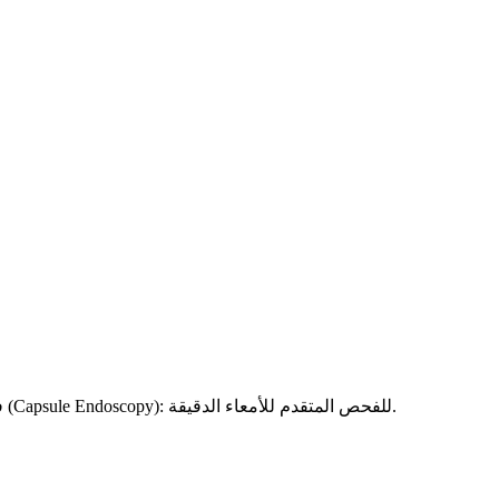
التنظير العلوي (Endoscopy): فحص المريء والمعدة والاثنا عشر. التنظير السفلي (Colonoscopy): فحص القولون والمستقيم. تنظير الكبسولة (Capsule Endoscopy): للفحص المتقدم للأمعاء الدقيقة.