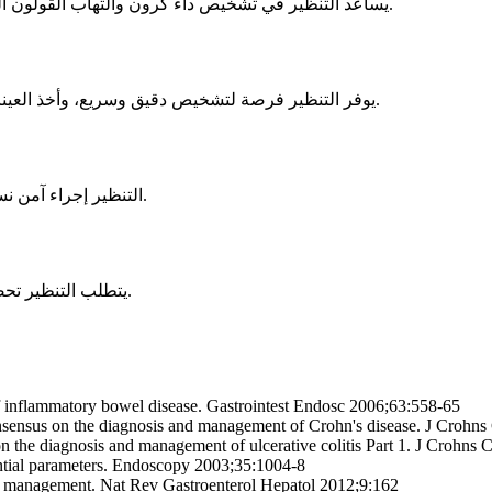
يساعد التنظير في تشخيص داء كرون والتهاب القولون التقرحي، وتقييم درجة الالتهاب، وأخذ عينات الأنسجة للفحص المجهري.
يوفر التنظير فرصة لتشخيص دقيق وسريع، وأخذ العينات، وإجراء تدخلات علاجية مثل توسيع الأماكن الضيقة وإيقاف النزيف.
التنظير إجراء آمن نسبياً، لكن قد يكون هناك مضاعفات نادرة مثل النزيف أو انثقاب الأمعاء.
يتطلب التنظير تحضيراً مسبقاً مثل تنظيف القولون وتجنب الطعام والشراب قبل الإجراء.
of inflammatory bowel disease. Gastrointest Endosc 2006;63:558-65
ensus on the diagnosis and management of Crohn's disease. J Crohns 
 the diagnosis and management of ulcerative colitis Part 1. J Crohns C
sential parameters. Endoscopy 2003;35:1004-8
 management. Nat Rev Gastroenterol Hepatol 2012;9:162