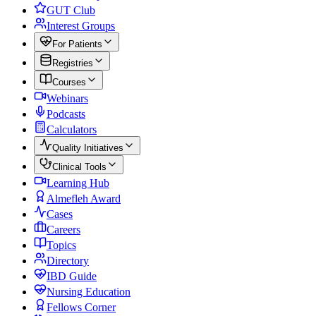
GUT Club
Interest Groups
For Patients
Registries
Courses
Webinars
Podcasts
Calculators
Quality Initiatives
Clinical Tools
Learning Hub
Almefleh Award
Cases
Careers
Topics
Directory
IBD Guide
Nursing Education
Fellows Corner