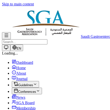
Skip to main content
Saudi Gastroenter
EN
Loading...
Dashboard
Home
About
Journal
Guidelines
Conferences
News
SGA Board
Membership