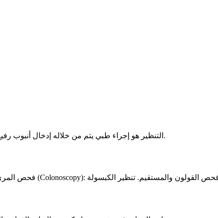
التنظير هو إجراء طبي يتم من خلاله إدخال أنبوب رفيع مرن مزود بكاميرا في الجهاز الهضمي لفحص الأنسجة والتقاط صور.